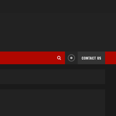
CONTACT US