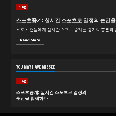
Blog
스포츠중계: 실시간 스포츠로 열정의 순간
스포츠 팬들에게 실시간 스포츠 중계는 경기의 흥분과 감
Read
Read More
more
about
스
포
츠
중
계:
YOU MAY HAVE MISSED
실
시
간
스
Blog
포
츠
로
스포츠중계: 실시간 스포츠로 열정의
열
순간을 함께하다
정
의
순
간
을
함